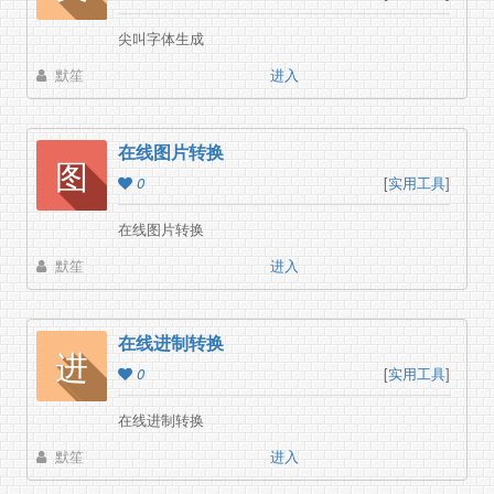
尖叫字体生成
默笙
进入
在线图片转换
图
0
[
实用工具
]
在线图片转换
默笙
进入
在线进制转换
进
0
[
实用工具
]
在线进制转换
默笙
进入