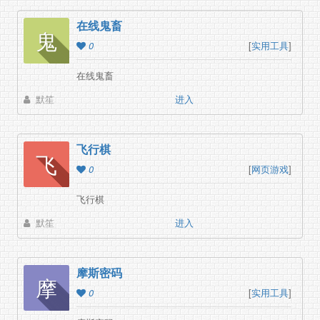
在线鬼畜
鬼
0
[
实用工具
]
在线鬼畜
默笙
进入
飞行棋
飞
0
[
网页游戏
]
飞行棋
默笙
进入
摩斯密码
摩
0
[
实用工具
]