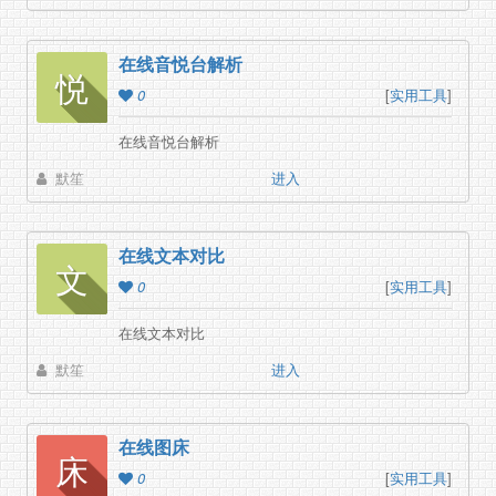
在线音悦台解析
悦
0
[
实用工具
]
在线音悦台解析
默笙
进入
在线文本对比
文
0
[
实用工具
]
在线文本对比
默笙
进入
在线图床
床
0
[
实用工具
]