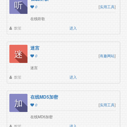
听
0
[
实用工具
]
在线听歌
默笙
进入
迷宫
迷
0
[
有趣网站
]
迷宫
默笙
进入
在线MD5加密
加
0
[
实用工具
]
在线MD5加密
默笙
进入