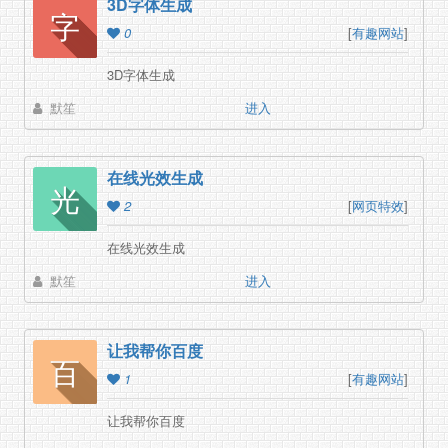
3D字体生成
字
0
[
有趣网站
]
3D字体生成
默笙
进入
在线光效生成
光
2
[
网页特效
]
在线光效生成
默笙
进入
让我帮你百度
百
1
[
有趣网站
]
让我帮你百度