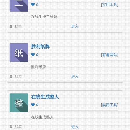
二
0
[
实用工具
]
在线生成二维码
默笙
进入
胜利纸牌
纸
0
[
有趣网站
]
胜利纸牌
默笙
进入
在线生成整人
整
0
[
实用工具
]
在线生成整人
默笙
进入